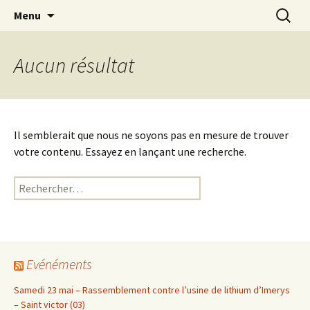
Aller
Recherc
Le site du Collectif Stop Mines
Menu
au
23
contenu
Aucun résultat
Il semblerait que nous ne soyons pas en mesure de trouver
votre contenu. Essayez en lançant une recherche.
Rechercher :
Evénéments
Samedi 23 mai – Rassemblement contre l’usine de lithium d’Imerys
– Saint victor (03)