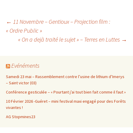
Navigation
←
11 Novembre – Gentioux – Projection film :
« Ordre Public »
« On a dejà traité le sujet » – Terres en Luttes
→
des
articles
Evénéments
Samedi 23 mai – Rassemblement contre l’usine de lithium d’Imerys
– Saint victor (03)
Conférence gesticulée – « Pourtant j’ai tout bien fait comme il faut »
10 Février 2026 -Guéret – mini festival maxi engagé pour des Forêts
vivantes !
AG Stopmines23