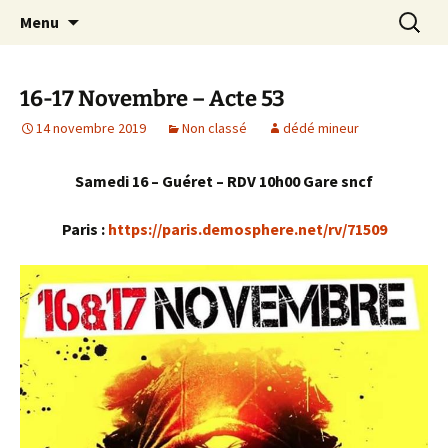
Aller
Recherc
Le site du Collectif Stop Mines
Menu
au
23
contenu
16-17 Novembre – Acte 53
14 novembre 2019
Non classé
dédé mineur
Samedi 16 – Guéret – RDV 10h00 Gare sncf
Paris :
https://paris.demosphere.net/rv/71509