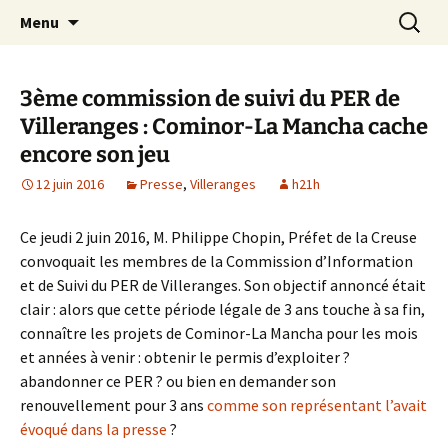
Aller
Recherc
Le site du Collectif Stop Mines
Menu
au
23
contenu
3ème commission de suivi du PER de
Villeranges : Cominor-La Mancha cache
encore son jeu
12 juin 2016
Presse
,
Villeranges
h21h
Ce jeudi 2 juin 2016, M. Philippe Chopin, Préfet de la Creuse
convoquait les membres de la Commission d’Information
et de Suivi du PER de Villeranges. Son objectif annoncé était
clair : alors que cette période légale de 3 ans touche à sa fin,
connaître les projets de Cominor-La Mancha pour les mois
et années à venir : obtenir le permis d’exploiter ?
abandonner ce PER ? ou bien en demander son
renouvellement pour 3 ans
comme son représentant l’avait
évoqué dans la presse
?