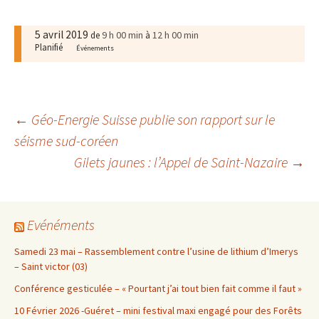
5 avril 2019
9 h 00 min
12 h 00 min
de
à
Planifié
Événements
Navigation
←
Géo-Energie Suisse publie son rapport sur le
séisme sud-coréen
Gilets jaunes : l’Appel de Saint-Nazaire
→
des
articles
Evénéments
Samedi 23 mai – Rassemblement contre l’usine de lithium d’Imerys
– Saint victor (03)
Conférence gesticulée – « Pourtant j’ai tout bien fait comme il faut »
10 Février 2026 -Guéret – mini festival maxi engagé pour des Forêts