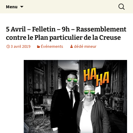
Aller
Recherc
Le site du Collectif Stop Mines
Menu
au
23
contenu
5 Avril – Felletin – 9h – Rassemblement
contre le Plan particulier de la Creuse
3 avril 2019
Événements
dédé mineur