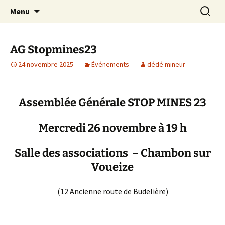
Aller
Recherc
Le site du Collectif Stop Mines
Menu
au
23
contenu
AG Stopmines23
24 novembre 2025
Événements
dédé mineur
Assemblée Générale STOP MINES 23
Mercredi 26 novembre à 19 h
Salle des associations – Chambon sur
Voueize
(12 Ancienne route de Budelière)