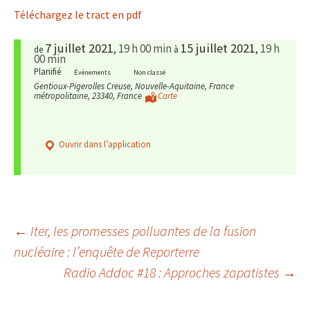
Téléchargez le tract en pdf
7 juillet 2021
15 juillet 2021
19 h 00 min
19 h
,
,
de
à
00 min
Planifié
Événements
Non classé
Gentioux-Pigerolles Creuse, Nouvelle-Aquitaine, France
métropolitaine, 23340, France
Carte
Ouvrir dans l’application
Navigation
←
Iter, les promesses polluantes de la fusion
nucléaire : l’enquête de Reporterre
Radio Addoc #18 : Approches zapatistes
→
des