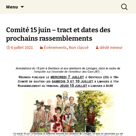
Aller
Recherc
Le site du Collectif Stop Mines
Menu
au
23
contenu
Comité 15 juin – tract et dates des
prochains rassemblements
6 juillet 2021
Événements
,
Non classé
dédé mineur