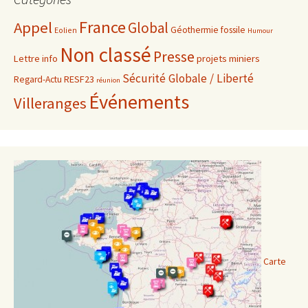
France
Appel
Global
Géothermie fossile
Eolien
Humour
Non classé
Presse
projets miniers
Lettre info
Sécurité Globale / Liberté
RESF23
Regard-Actu
réunion
Événements
Villeranges
Carte