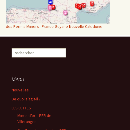
des Permis Miniers - France-Guyane-Nouvelle Caledonie
Rechercher :
Menu
Nouvelles
De quoi s’agit-il ?
LES LUTTES
Mines d’or – PER de
Villeranges