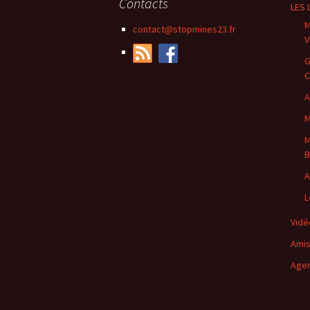
Contacts
LES 
M
contact@stopmines23.fr
V
G
C
A
M
M
B
A
L
Vidé
Amis
Agen