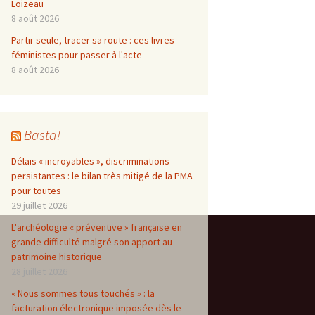
Loizeau
8 août 2026
Partir seule, tracer sa route : ces livres
féministes pour passer à l'acte
8 août 2026
Basta!
Délais « incroyables », discriminations
persistantes : le bilan très mitigé de la PMA
pour toutes
29 juillet 2026
L'archéologie « préventive » française en
grande difficulté malgré son apport au
patrimoine historique
28 juillet 2026
« Nous sommes tous touchés » : la
facturation électronique imposée dès le