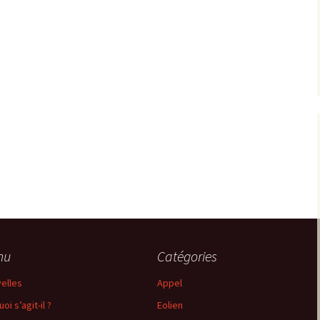
nu
Catégories
elles
Appel
oi s’agit-il ?
Eolien