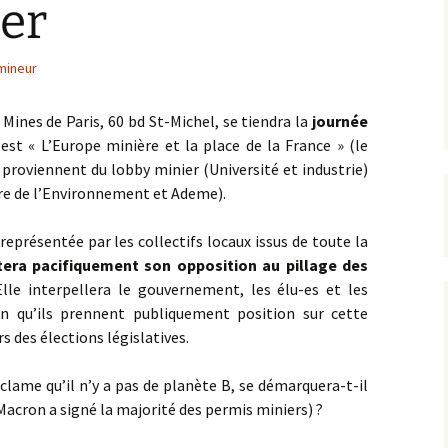
er
d’uranium
d’or – PER de
mineur
val
 luttes
s Mines de Paris, 60 bd St-Michel, se tiendra la
journée
est « L’Europe minière et la place de la France » (le
s d’information
 proviennent du lobby minier (Université et industrie)
re de l’Environnement et Ademe).
, représentée par les collectifs locaux issus de toute la
era pacifiquement son opposition au pillage des
Elle interpellera le gouvernement, les élu-es et les
in qu’ils prennent publiquement position sur cette
s des élections législatives.
 clame qu’il n’y a pas de planète B, se démarquera-t-il
Macron a signé la majorité des permis miniers) ?