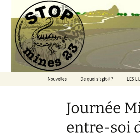
Aller
au
contenu
Le site du
Nouvelles
De quoi s’agit-il ?
LES L
Mines 
Viller
Journée Mi
Geothe
PER Co
entre-soi d
Alerte