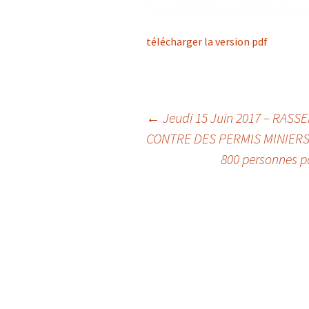
télécharger la version pdf
Navigation
←
Jeudi 15 Juin 2017 – RAS
CONTRE DES PERMIS MINIERS
800 personnes p
des
articles