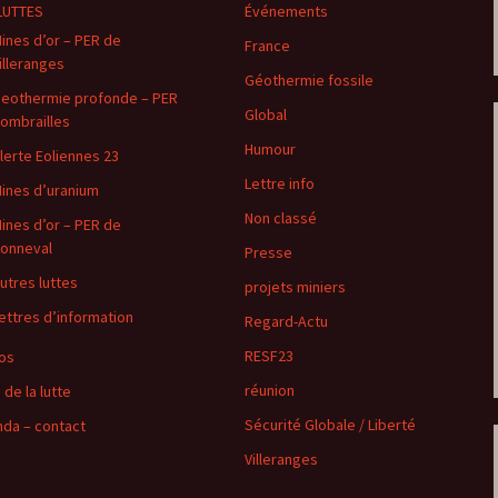
LUTTES
Événements
ines d’or – PER de
France
illeranges
Géothermie fossile
eothermie profonde – PER
Global
ombrailles
Humour
lerte Eoliennes 23
Lettre info
ines d’uranium
Non classé
ines d’or – PER de
onneval
Presse
utres luttes
projets miniers
ettres d’information
Regard-Actu
RESF23
os
réunion
 de la lutte
Sécurité Globale / Liberté
da – contact
Villeranges