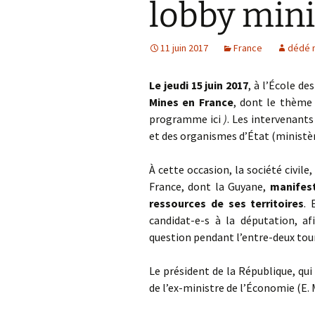
lobby mini
Mines 
Mines 
11 juin 2017
France
dédé 
Bonne
Autres
Le jeudi 15 juin 2017
, à l’École de
Mines en France
, dont le thème 
Lettre
programme ici
)
. Les intervenants
et des organismes d’État (ministè
À cette occasion, la société civile
France, dont la Guyane,
manifest
ressources de ses territoires
. 
candidat-e-s à la députation, af
question pendant l’entre-deux tour
Le président de la République, qui
de l’ex-ministre de l’Économie (E. 