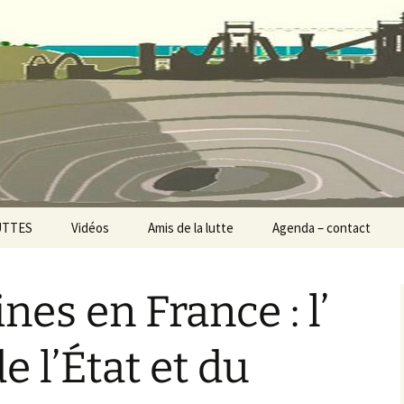
 Collectif Stop M
UTTES
Vidéos
Amis de la lutte
Agenda – contact
d’or – PER de
anges
nes en France : l’
rmie profonde –
mbrailles
e l’État et du
 Eoliennes 23