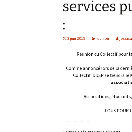
services p
Mines 
Mines 
:
Bonne
Autres
3 juin 2019
réunion
jessica
Lettre
Réunion du Collectif pour l
Comme annoncé lors de la dernièr
Collectif DDSP se tiendra le
associati
Associations, étudiants,
TOUS POUR U