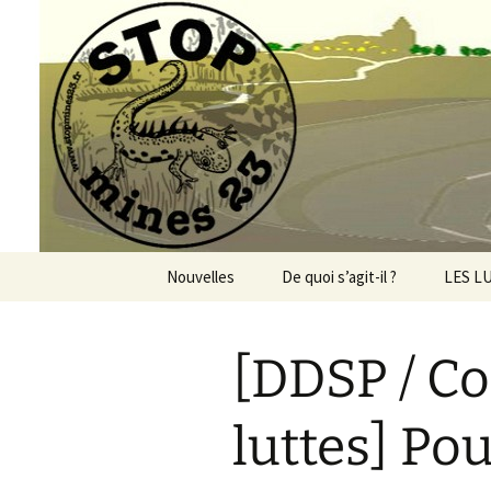
Aller
au
contenu
Le site du
Nouvelles
De quoi s’agit-il ?
LES L
Mines 
Viller
[DDSP / C
Geothe
PER Co
luttes] Po
Alerte