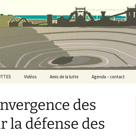
 Collectif Stop M
UTTES
Vidéos
Amis de la lutte
Agenda – contact
d’or – PER de
anges
onvergence des
rmie profonde –
mbrailles
ur la défense des
 Eoliennes 23