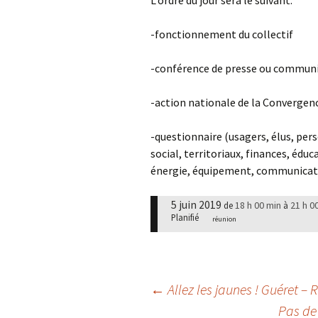
L’ordre du jour sera le suivant:
-fonctionnement du collectif
-conférence de presse ou communi
-action nationale de la Convergence
-questionnaire (usagers, élus, pers
social, territoriaux, finances, éduc
énergie, équipement, communica
5 juin 2019
18 h 00 min
21 h 0
de
à
Planifié
réunion
Navigation
←
Allez les jaunes ! Guéret 
Pas de 