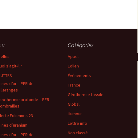
nu
Catégories
elles
Appel
oi s’agit-il ?
Eolien
LUTTES
Événements
ines d’or – PER de
France
illeranges
Géothermie fossile
eothermie profonde – PER
Global
ombrailles
Humour
lerte Eoliennes 23
Lettre info
ines d’uranium
Non classé
ines d’or – PER de