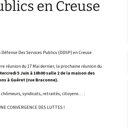
ublics en Creuse
d’uranium
d’or – PER de
val
 luttes
s d’information
a Défense Des Services Publics (DDSP) en Creuse
e réunion du 17 Mai dernier, la prochaine réunion du
Mercredi 5 Juin à 18h00 salle 2 de la maison des
ons à Guéret (rue Braconne).
 chômeurs, syndicats, retraités, citoyens… :
NE CONVERGENCE DES LUTTES !