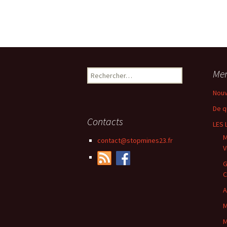
Rechercher :
Me
Nouv
De qu
Contacts
LES 
M
contact@stopmines23.fr
V
G
C
A
M
M