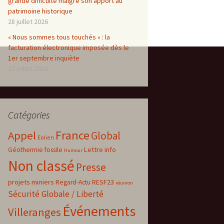
grande difficulté malgré son apport au
patrimoine historique
28 juillet 2026
« Nous sommes tous touchés » : la
facturation électronique imposée dès le
1er septembre inquiète
27 juillet 2026
Catégories
France
Appel
Global
Eolien
Lettre info
Géothermie fossile
Humour
Non classé
Presse
projets miniers
RESF23
Regard-Actu
réunion
Sécurité Globale / Liberté
Événements
Villeranges