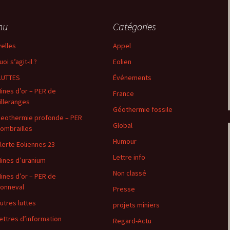
nu
Catégories
elles
Appel
oi s’agit-il ?
Eolien
LUTTES
Événements
ines d’or – PER de
France
illeranges
Géothermie fossile
eothermie profonde – PER
Global
ombrailles
Humour
lerte Eoliennes 23
Lettre info
ines d’uranium
Non classé
ines d’or – PER de
onneval
Presse
utres luttes
projets miniers
ettres d’information
Regard-Actu