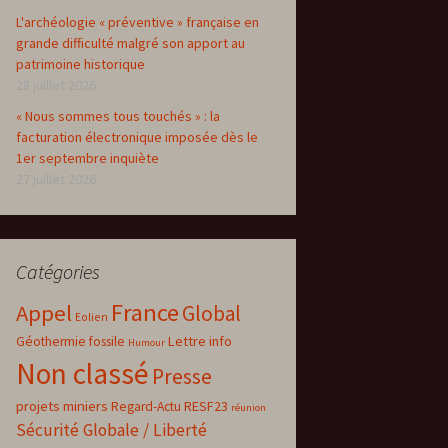
L'archéologie « préventive » française en
grande difficulté malgré son apport au
patrimoine historique
28 juillet 2026
« Nous sommes tous touchés » : la
facturation électronique imposée dès le
1er septembre inquiète
27 juillet 2026
Catégories
France
Appel
Global
Eolien
Lettre info
Géothermie fossile
Humour
Non classé
Presse
projets miniers
RESF23
Regard-Actu
réunion
Sécurité Globale / Liberté