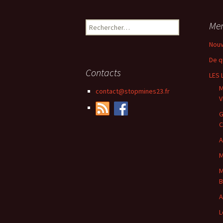
Rechercher :
Me
Nouv
De qu
Contacts
LES 
M
contact@stopmines23.fr
V
G
C
A
M
M
B
A
L