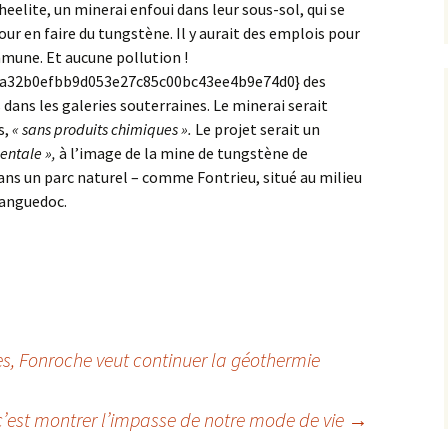
heelite, un minerai enfoui dans leur sous-sol, qui se
ur en faire du tungstène. Il y aurait des emplois pour
mmune. Et aucune pollution !
1a32b0efbb9d053e27c85c00bc43ee4b9e74d0} des
dans les galeries souterraines. Le minerai serait
s,
« sans produits chimiques ».
Le projet serait un
entale »,
à l’image de la mine de tungstène de
dans un parc naturel – comme Fontrieu, situé au milieu
Languedoc.
s, Fonroche veut continuer la géothermie
, c’est montrer l’impasse de notre mode de vie
→