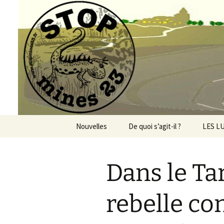
Aller
au
contenu
Le site du
Nouvelles
De quoi s’agit-il ?
LES L
Mines 
Viller
Dans le Tar
Geothe
PER Co
rebelle co
Alerte