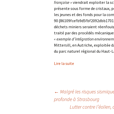
française »
viendrait exploiter la sc
présente sous forme de cristaux, po
les jeunes et des fonds pour la co
90 {86109fcefb9d5fbf2092dbb170
déchets miniers seraient réenfouis 
traité par des procédés mécanique
« exemple d’intégration environnem
Mittersill, en Autriche, exploitée 
du parc naturel régional du Haut-
Lire la suite
Navigation
←
Malgré les risques sismique
profonde à Strasbourg
Lutter contre l’éolien
des