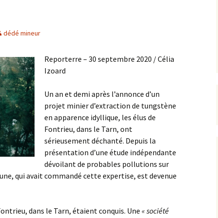
d’uranium
d’or – PER de
dédé mineur
val
 luttes
Reporterre – 30 septembre 2020 / Célia
Izoard
s d’information
Un an et demi après l’annonce d’un
projet minier d’extraction de tungstène
en apparence idyllique, les élus de
Fontrieu, dans le Tarn, ont
sérieusement déchanté. Depuis la
présentation d’une étude indépendante
dévoilant de probables pollutions sur
une, qui avait commandé cette expertise, est devenue
ontrieu, dans le Tarn, étaient conquis. Une
« société