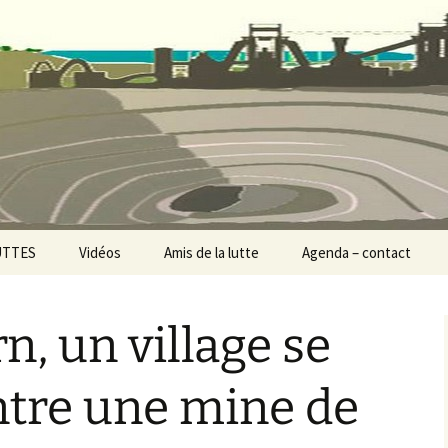
 Collectif Stop M
UTTES
Vidéos
Amis de la lutte
Agenda – contact
d’or – PER de
anges
n, un village se
rmie profonde –
mbrailles
ntre une mine de
 Eoliennes 23