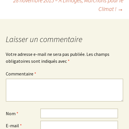
28 novembre 2015 – A Limoges, Marchons pour le
des
Climat !
→
articles
Laisser un commentaire
Votre adresse e-mail ne sera pas publiée.
Les champs
obligatoires sont indiqués avec
*
Commentaire
*
Nom
*
E-mail
*