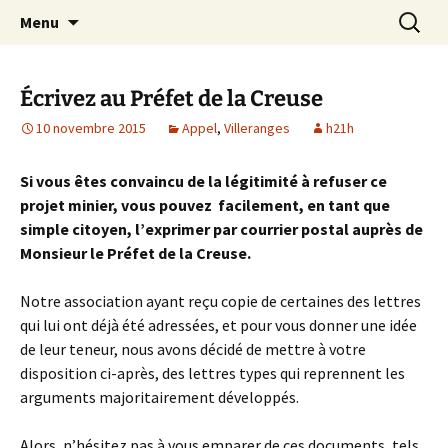
Aller
Recherc
Le site du Collectif Stop Mines
Menu
au
23
contenu
Écrivez au Préfet de la Creuse
10 novembre 2015
Appel
,
Villeranges
h21h
Si vous êtes convaincu de la légitimité à refuser ce
projet minier, vous pouvez facilement, en tant que
simple citoyen, l’exprimer par courrier postal auprès de
Monsieur le Préfet de la Creuse.
Notre association ayant reçu copie de certaines des lettres
qui lui ont déjà été adressées, et pour vous donner une idée
de leur teneur, nous avons décidé de mettre à votre
disposition ci-après, des lettres types qui reprennent les
arguments majoritairement développés.
Alors, n’hésitez pas à vous emparer de ces documents, tels