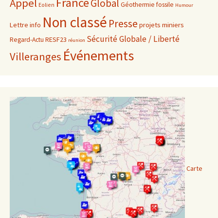
France
Appel
Global
Géothermie fossile
Eolien
Humour
Non classé
Presse
projets miniers
Lettre info
Sécurité Globale / Liberté
RESF23
Regard-Actu
réunion
Événements
Villeranges
Carte