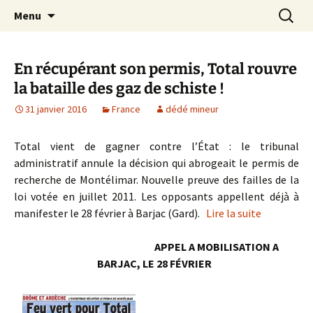
Aller
Recherc
Le site du Collectif Stop Mines
Menu
au
23
contenu
En récupérant son permis, Total rouvre
la bataille des gaz de schiste !
31 janvier 2016
France
dédé mineur
Total vient de gagner contre l’État : le tribunal
administratif annule la décision qui abrogeait le permis de
recherche de Montélimar. Nouvelle preuve des failles de la
loi votée en juillet 2011. Les opposants appellent déjà à
manifester le 28 février à Barjac (Gard).
Lire la suite
APPEL A MOBILISATION A
BARJAC, LE 28 FÉVRIER