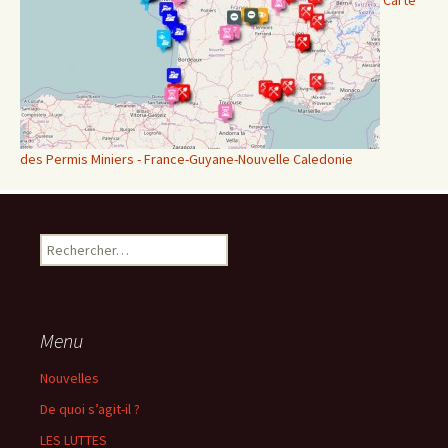
des Permis Miniers - France-Guyane-Nouvelle Caledonie
Rechercher :
Menu
Nouvelles
De quoi s’agit-il ?
LES LUTTES