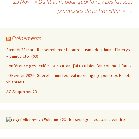
25 Nov – « Du lithium pour quoi faire ? Les fausses
des
promesses de la transition »
→
articles
Evénéments
Samedi 23 mai – Rassemblement contre l’usine de lithium d’Imerys
– Saint victor (03)
Conférence gesticulée – « Pourtant j’ai tout bien fait comme il faut »
10 Février 2026 -Guéret – mini festival maxi engagé pour des Forêts
vivantes !
AG Stopmines23
Eoliennes23 - le paysage n'est pas à vendre