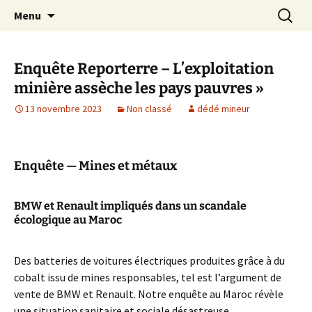
Aller
Recherc
Le site du Collectif Stop Mines
Menu
au
23
contenu
Enquête Reporterre – L’exploitation
minière assèche les pays pauvres »
13 novembre 2023
Non classé
dédé mineur
Enquête — Mines et métaux
BMW et Renault impliqués dans un scandale
écologique au Maroc
Des batteries de voitures électriques produites grâce à du
cobalt issu de mines responsables, tel est l’argument de
vente de BMW et Renault. Notre enquête au Maroc révèle
une situation sanitaire et sociale désastreuse.