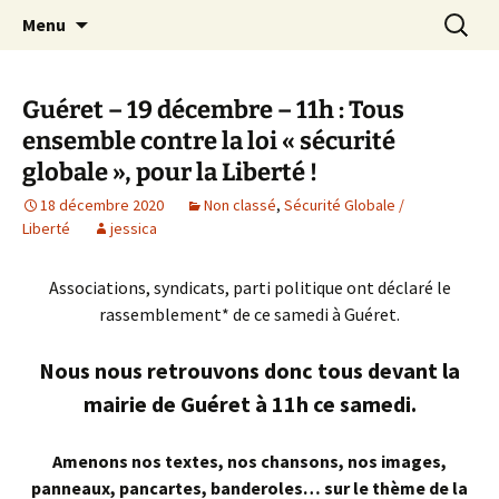
Aller
Recherc
Le site du Collectif Stop Mines
Menu
au
23
contenu
Guéret – 19 décembre – 11h : Tous
ensemble contre la loi « sécurité
globale », pour la Liberté !
18 décembre 2020
Non classé
,
Sécurité Globale /
Liberté
jessica
Associations, syndicats, parti politique ont déclaré le
rassemblement* de ce samedi à Guéret.
Nous nous retrouvons donc tous devant la
mairie de Guéret à 11h ce samedi.
Amenons nos textes, nos chansons, nos images,
panneaux, pancartes, banderoles… sur le thème de la