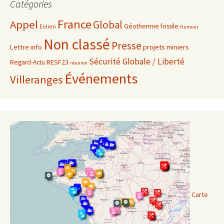
Catégories
France
Appel
Global
Géothermie fossile
Eolien
Humour
Non classé
Presse
projets miniers
Lettre info
Sécurité Globale / Liberté
RESF23
Regard-Actu
réunion
Événements
Villeranges
Carte