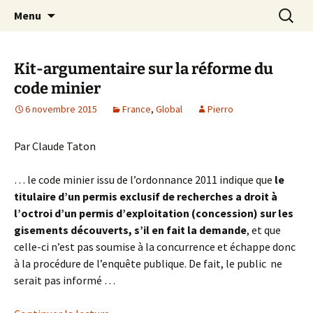
Aller
Recherc
Le site du Collectif Stop Mines
Menu
au
23
contenu
Kit-argumentaire sur la réforme du
code minier
6 novembre 2015
France
,
Global
Pierro
Par Claude Taton
… le code minier issu de l’ordonnance 2011 indique que
le
titulaire d’un permis exclusif de recherches a droit à
l’octroi d’un permis d’exploitation (concession) sur les
gisements découverts, s’il en fait la demande
, et que
celle-ci n’est pas soumise à la concurrence et échappe donc
à la procédure de l’enquête publique. De fait, le public ne
serait pas informé …