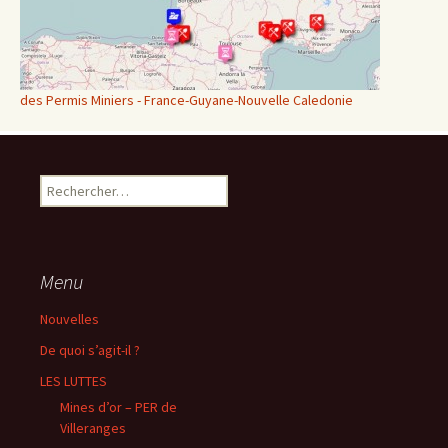
des Permis Miniers - France-Guyane-Nouvelle Caledonie
Rechercher :
Menu
Nouvelles
De quoi s’agit-il ?
LES LUTTES
Mines d’or – PER de
Villeranges