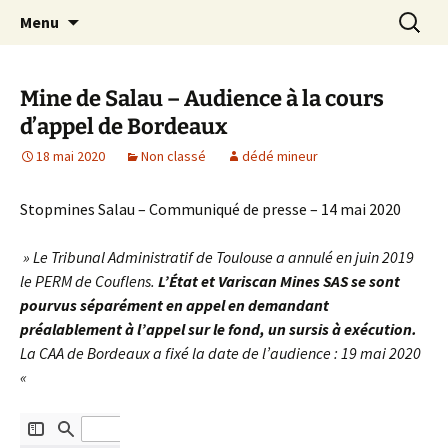
Aller
Recherc
Le site du Collectif Stop Mines
Menu
au
23
contenu
Mine de Salau – Audience à la cours
d’appel de Bordeaux
18 mai 2020
Non classé
dédé mineur
Stopmines Salau – Communiqué de presse – 14 mai 2020
» Le Tribunal Administratif de Toulouse a annulé en juin 2019
le PERM de Couflens.
L’État et Variscan Mines SAS se sont
pourvus séparément en appel en demandant
préalablement à l’appel sur le fond, un sursis à exécution.
La CAA de Bordeaux a fixé la date de l’audience : 19 mai 2020
«