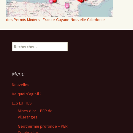
des Permis Miniers - France-Guyane-Nouvelle Caledonie
Rechercher :
Menu
Nouvelles
De quoi s’agit-il ?
LES LUTTES
Mines d’or – PER de
Villeranges
Geothermie profonde – PER
Combrailles