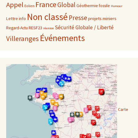
France
Appel
Global
Géothermie fossile
Eolien
Humour
Non classé
Presse
projets miniers
Lettre info
Sécurité Globale / Liberté
RESF23
Regard-Actu
réunion
Événements
Villeranges
Carte