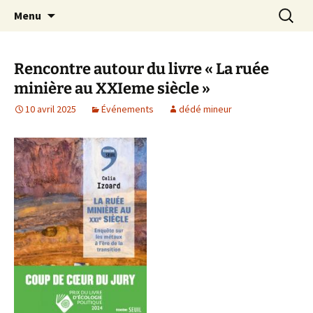
Aller
Recherc
Le site du Collectif Stop Mines
Menu
au
23
contenu
Rencontre autour du livre « La ruée
minière au XXIeme siècle »
10 avril 2025
Événements
dédé mineur