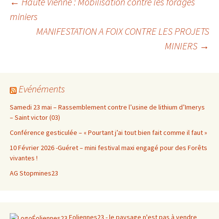
Navigation
←
Haute Vienne : Mobilisation contre les forages
miniers
MANIFESTATION A FOIX CONTRE LES PROJETS
des
MINIERS
→
articles
Evénéments
Samedi 23 mai – Rassemblement contre l’usine de lithium d’Imerys
– Saint victor (03)
Conférence gesticulée – « Pourtant j’ai tout bien fait comme il faut »
10 Février 2026 -Guéret – mini festival maxi engagé pour des Forêts
vivantes !
AG Stopmines23
Eoliennes23 - le paysage n'est pas à vendre