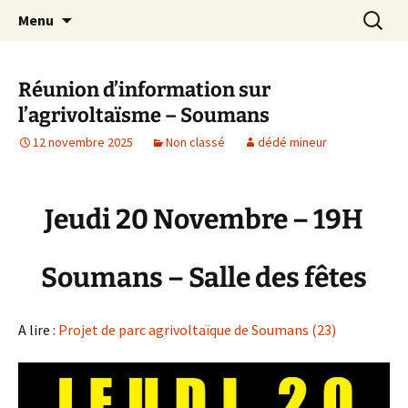
Aller
Recherc
Le site du Collectif Stop Mines
Menu
au
23
contenu
Réunion d’information sur
l’agrivoltaïsme – Soumans
12 novembre 2025
Non classé
dédé mineur
Jeudi 20 Novembre – 19H
Soumans – Salle des fêtes
A lire :
Projet de parc agrivoltaïque de Soumans (23)