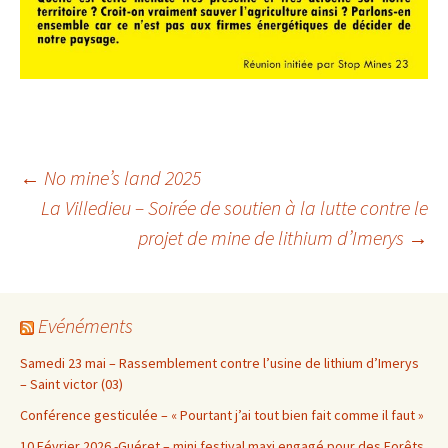
Navigation
←
No mine’s land 2025
La Villedieu – Soirée de soutien à la lutte contre le
projet de mine de lithium d’Imerys
→
des
articles
Evénéments
Samedi 23 mai – Rassemblement contre l’usine de lithium d’Imerys
– Saint victor (03)
Conférence gesticulée – « Pourtant j’ai tout bien fait comme il faut »
10 Février 2026 -Guéret – mini festival maxi engagé pour des Forêts