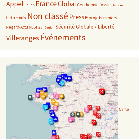
France
Appel
Global
Géothermie fossile
Eolien
Humour
Non classé
Presse
projets miniers
Lettre info
Sécurité Globale / Liberté
RESF23
Regard-Actu
réunion
Événements
Villeranges
Carte