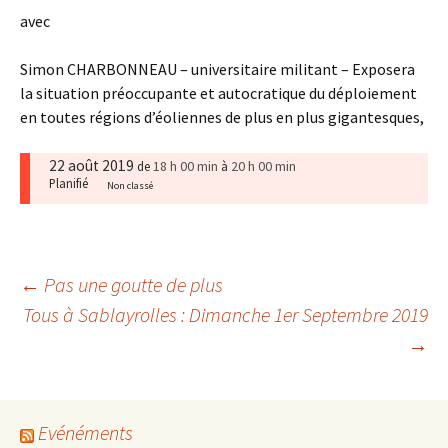
avec
Simon CHARBONNEAU – universitaire militant – Exposera
la situation préoccupante et autocratique du déploiement
en toutes régions d’éoliennes de plus en plus gigantesques,
22 août 2019
18 h 00 min
20 h 00 min
de
à
Planifié
Non classé
Navigation
←
Pas une goutte de plus
Tous à Sablayrolles : Dimanche 1er Septembre 2019
→
des
articles
Evénéments