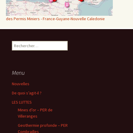
des Permis Miniers - France-Guyane-Nouvelle Caledonie
Rechercher :
Menu
Nouvelles
De quoi s’agit-il ?
LES LUTTES
Mines d’or – PER de
Villeranges
Geothermie profonde – PER
Combrailles