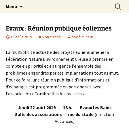
Aller
Recherc
Le site du Collectif Stop Mines
Menu
au
23
contenu
Evaux : Réunion publique éoliennes
18 août 2019
Non classé
dédé mineur
La multiplicité actuelle des projets éoliens amène la
Fédération Nature Environnement Creuse à prendre en
compte en priorité et en urgence l’ensemble des
problèmes engendrés par ces implantations tout azimut.
Pour ce faire, une réunion publique d’informations et
d’échanges est programmée en partenariat avec
l’association « Combrailles Attractives »
Jeudi 22 août 2019 – 18 h. – Evaux les Bains
Salle des associations – rue du stade
(direction
Auzances)