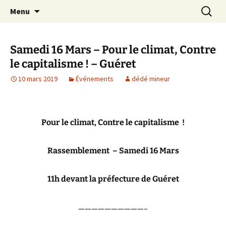
Aller
Recherc
Le site du Collectif Stop Mines
Menu
au
23
contenu
Samedi 16 Mars – Pour le climat, Contre
le capitalisme ! – Guéret
10 mars 2019
Événements
dédé mineur
Pour le climat, Contre le capitalisme !
Rassemblement – Samedi 16 Mars
11h devant la préfecture de Guéret
——————————–