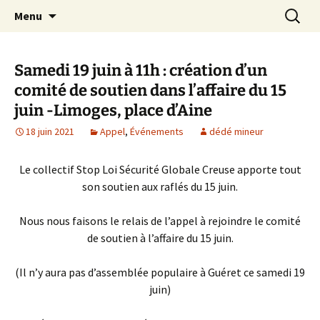
Aller
Recherc
Le site du Collectif Stop Mines
Menu
au
23
contenu
Samedi 19 juin à 11h : création d’un
comité de soutien dans l’affaire du 15
juin -Limoges, place d’Aine
18 juin 2021
Appel
,
Événements
dédé mineur
Le collectif Stop Loi Sécurité Globale Creuse apporte tout
son soutien aux raflés du 15 juin.
Nous nous faisons le relais de l’appel à rejoindre le comité
de soutien à l’affaire du 15 juin.
(Il n’y aura pas d’assemblée populaire à Guéret ce samedi 19
juin)