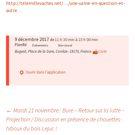
http://telemillevaches.net/…/une-usine-en-question-et-
autre…
9 décembre 2017
11 h 30 min
23 h 00 min
de
à
Planifié
Événements
Non classé
Bugeat, Place de la Gare, Corrèze -19170, France
Carte
Ouvrir dans l’application
Navigation
←
Mardi 21 novembre : Bure – Retour sur la lutte –
Projection / Discussion en présence de chouettes-
hiboux du bois Lejuc !
des