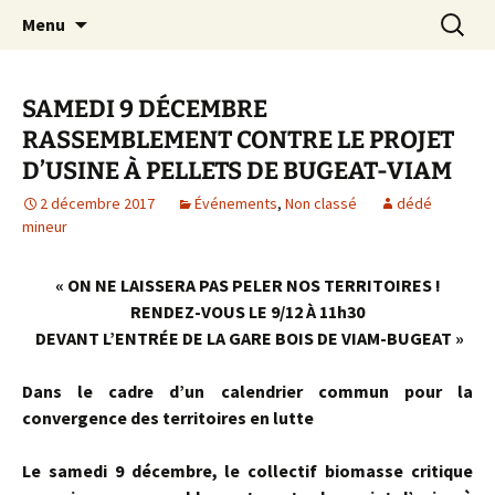
Aller
Recherc
Le site du Collectif Stop Mines
Menu
au
23
contenu
SAMEDI 9 DÉCEMBRE
RASSEMBLEMENT CONTRE LE PROJET
D’USINE À PELLETS DE BUGEAT-VIAM
2 décembre 2017
Événements
,
Non classé
dédé
mineur
« ON NE LAISSERA PAS PELER NOS TERRITOIRES !
RENDEZ-VOUS LE 9/12 À 11h30
DEVANT L’ENTRÉE DE LA GARE BOIS DE VIAM-BUGEAT »
Dans le cadre d’un calendrier commun pour la
convergence des territoires en lutte
Le samedi 9 décembre, le collectif biomasse critique