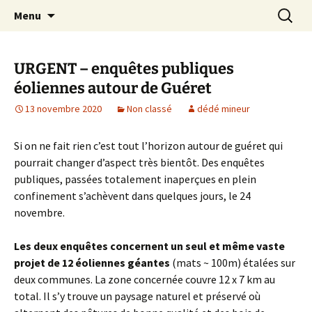
Aller
Recherc
Le site du Collectif Stop Mines
Menu
au
23
contenu
URGENT – enquêtes publiques
éoliennes autour de Guéret
13 novembre 2020
Non classé
dédé mineur
Si on ne fait rien c’est tout l’horizon autour de guéret qui
pourrait changer d’aspect très bientôt. Des enquêtes
publiques, passées totalement inaperçues en plein
confinement s’achèvent dans quelques jours, le 24
novembre.
Les deux enquêtes concernent un seul et même vaste
projet de 12 éoliennes géantes
(mats ~ 100m) étalées sur
deux communes. La zone concernée couvre 12 x 7 km au
total. Il s’y trouve un paysage naturel et préservé où