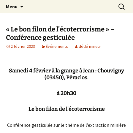
Aller
Recherc
Le site du Collectif Stop Mines
Menu
au
23
contenu
« Le bon filon de l’écoterrorisme » –
Conférence gesticulée
2 février 2023
Événements
dédé mineur
Samedi 4 février
à la
grange à Jean
: Chouvigny
(03450), Péraclos.
à
20h30
Le bon filon de l’écoterrorisme
Conférence gesticulée sur le thème de l’extraction minière