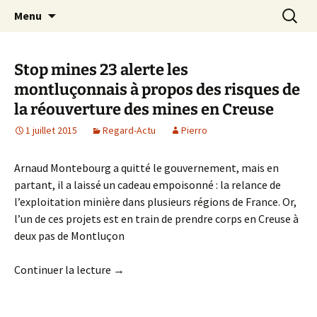
Aller
Recherc
Le site du Collectif Stop Mines
Menu
au
23
contenu
Stop mines 23 alerte les
montluçonnais à propos des risques de
la réouverture des mines en Creuse
1 juillet 2015
Regard-Actu
Pierro
Arnaud Montebourg a quitté le gouvernement, mais en
partant, il a laissé un cadeau empoisonné : la relance de
l’exploitation minière dans plusieurs régions de France. Or,
l’un de ces projets est en train de prendre corps en Creuse à
deux pas de Montluçon
Continuer la lecture →